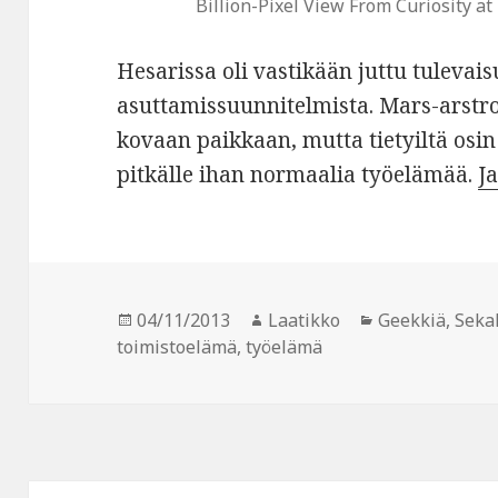
Billion-Pixel View From Curiosity a
Hesarissa oli vastikään juttu tuleva
asuttamissuunnitelmista. Mars-arstro
kovaan paikkaan, mutta tietyiltä osi
pitkälle ihan normaalia työelämää.
J
Julkaistu
Kirjoittaja
Kategoriat
04/11/2013
Laatikko
Geekkiä
,
Seka
toimistoelämä
,
työelämä