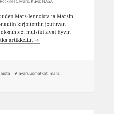
t Rocknest, Mars. Kuva: NASA
isuuden Mars-lennoista ja Marsin
nautin kirjoitettiin joutuvan
n olosuhteet muistuttavat hyvin
Marstronautin arki
atka artikkeliin
Avainsanat
laista
avaruusmatkat
,
mars
,