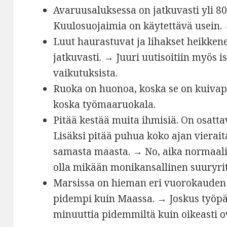
Avaruusaluksessa on jatkuvasti yli 80
Kuulosuojaimia on käytettävä usein.
Luut haurastuvat ja lihakset heikkene
jatkuvasti. → Juuri uutisoitiin myös 
vaikutuksista.
Ruoka on huonoa, koska se on kuiva
koska työmaaruokala.
Pitää kestää muita ihmisiä. On osatta
Lisäksi pitää puhua koko ajan vieraita
samasta maasta. → No, aika normaalil
olla mikään monikansallinen suuryrit
Marsissa on hieman eri vuorokauden 
pidempi kuin Maassa. → Joskus työpäi
minuuttia pidemmiltä kuin oikeasti o