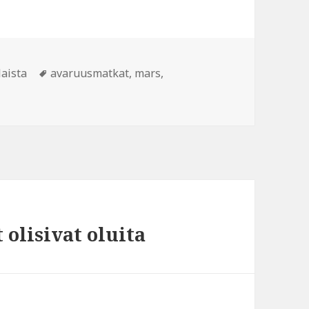
Avainsanat
laista
avaruusmatkat
,
mars
,
 olisivat oluita