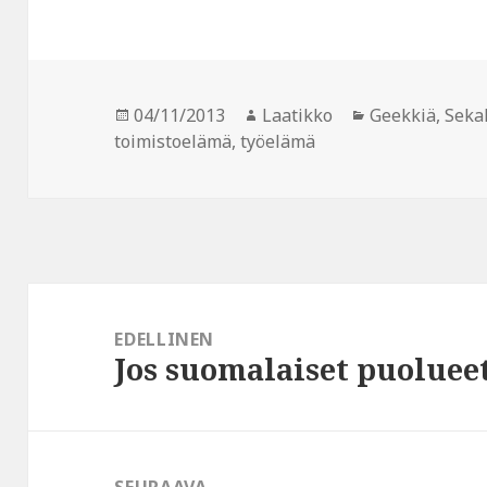
Julkaistu
Kirjoittaja
Kategoriat
04/11/2013
Laatikko
Geekkiä
,
Seka
toimistoelämä
,
työelämä
Artikkelien
selaus
EDELLINEN
Jos suomalaiset puolueet
Edellinen
artikkeli: