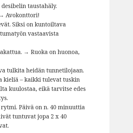
 desibelin taustahäly.
 → Avokonttori!
vät. Siksi on kuntoiltava
istumatyön vastaavista
pakattua. → Ruoka on huonoa,
va tulkita heidän tunnetilojaan.
 kieliä – kaikki tulevat tuskin
ta kuulostaa, eikä tarvitse edes
ys.
rytmi. Päivä on n. 40 minuuttia
vät tuntuvat jopa 2 x 40
vat.