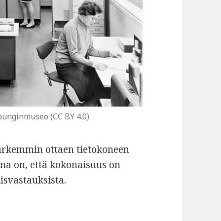
upunginmuseo (CC BY 4.0)
 tarkemmin ottaen tietokoneen
na on, että kokonaisuus on
isvastauksista.