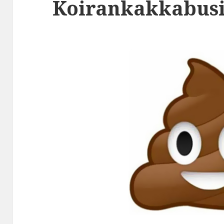
Koirankakkabusi