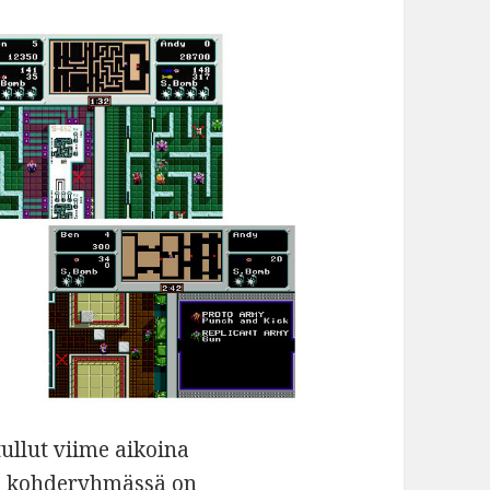
tullut viime aikoina
0+ kohderyhmässä on