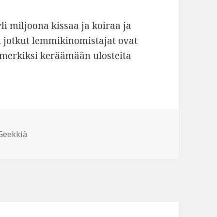
 miljoona kissaa ja koiraa ja
ti jotkut lemmikinomistajat ovat
simerkiksi keräämään ulosteita
abusiness
Geekkiä