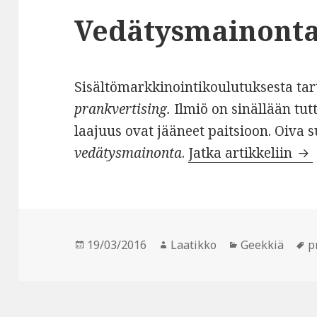
Vedätysmainont
Sisältömarkkinointikoulutuksesta tar
prankvertising.
Ilmiö on sinällään tut
laajuus ovat jääneet paitsioon. Oiva 
Ve
vedätysmainonta
.
Jatka artikkeliin
Julkaistu
Kirjoittaja
Kategoriat
A
19/03/2016
Laatikko
Geekkiä
p