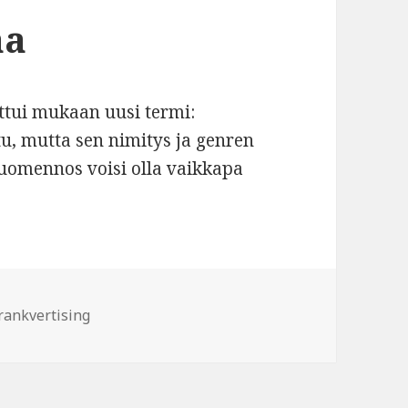
aa
ttui mukaan uusi termi:
tu, mutta sen nimitys ja genren
suomennos voisi olla vaikkapa
dätysmainontaa
vainsanat
rankvertising