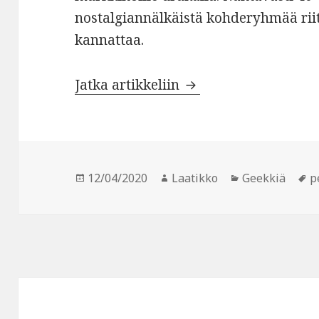
nostalgiannälkäistä kohderyhmää rii
kannattaa.
Retropelien SEGA-kä
Jatka artikkeliin
Julkaistu
Kirjoittaja
Kategoriat
A
12/04/2020
Laatikko
Geekkiä
p