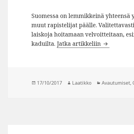
Suomessa on lemmikkeinä yhteensä yli
muut rapistelijat päälle. Valitettavas
laiskoja hoitamaan velvoitteitaan, e
Koirankakk
kaduilta.
Jatka artikkeliin
Julkaistu
Kirjoittaja
Kategoriat
17/10/2017
Laatikko
Avautumiset
,