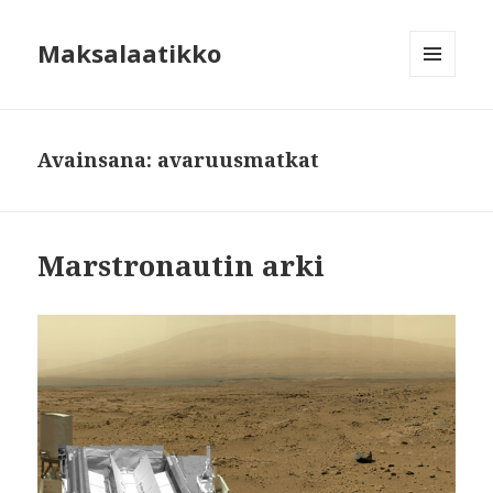
Maksalaatikko
VALIKKO
JA
VIMPAIMET
Avainsana:
avaruusmatkat
Marstronautin arki