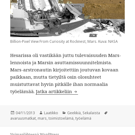
Billion-Pixel View From Curiosity at Rocknest, Mars. Kuva: NASA
Hesarissa oli vastikään juttu tulevaisuuden Mars-
lennoista ja Marsin asuttamissuunnitelmista.
Mars-arstronautin kirjoitettiin joutuvan kovaan
paikkaan, mutta tietyiltä osin olosuhteet
muistuttavat hyvin pitkälle ihan normaalia
Marstronautin arki
työelämää.
Jatka artikkeliin
Julkaistu
Kirjoittaja
Kategoriat
Avainsanat
04/11/2013
Laatikko
Geekkiä
,
Sekalaista
avaruusmatkat
,
mars
,
toimistoelämä
,
työelämä
Voimanlähteenä WordPress