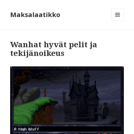
Maksalaatikko
VALIKKO
JA
VIMPAIMET
Wanhat hyvät pelit ja
tekijänoikeus