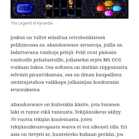
The Legend of Kyrandia
Joskus on tullut selailtua retrohenkisessä
pelihimossa ns. abandonware-sivustoja, joilla on
ladattavana vanhoja pelejä. Pelit ovat pääosin
vanhoille pelialustoille, jollaiseksi myös MS-DOS
voidaan lukea. Osa softasta on iästään riippumatta
selvästi piraattikamaa, osa on ilman kaupallista
omistajatahoa vaikkapa julkaisijan konkurssin
seurauksena.
Abandonware on kuitenkin käsite, jota Suomen
laki ei tunne eikä tunnusta. Tekijänoikeus säilyy
70-vuotta tekijän kuolemasta, joten
tekijänoikeusvapaata warea ei voi oikeasti olla. Eri
asia on tietysti se, huuteleeko kukaan perään, jos