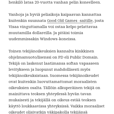
henkilö lataa 20-vuotta vanhan pelin koneelleen.
Vanhoja ja hyviä peliaikoja kaipaavan kannattaa
kuitenkin suunnata
Good Old Games -saitille
, josta
Visaa vinguttamalla voi ostaa kelpo pelattavaa
muutamilla dollareilla. Ja pitäisi toimia
uudemmissakin Windows-koneissa.
Toinen tekijänoikeuksien kannalta kinkkinen
ohjelmamuoto/lisenssi on PD eli Public Domain.
Tekijä on laskenut laatimansa softan vapaaseen
levitykseen ja luopunut mahdollisesti myös
tekijänoikeuksistaan. Suomessa tekijänoikeudet
ovat kuitenkin luovuttamattomat moraalisten
oikeuksien osalta. Tällöin alkuperäinen tekijä on
mainittava teoksen yhteydessä hyvän tavan
mukaisesti ja tekijällä on oikeus estää teoksen
käyttö loukkaavissa yhteyksissä. Vaikka moraaliset
oikeudet olisivatkin väkipakolla tekijänsä