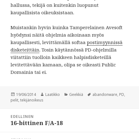
hallussa, tekijä on kuitenkin luopunut
kaupallisista oikeuksistaan.
Muistankin hyvin kuinka Tamperelainen Avesoft
hyödynsi näitä ohjelmia aikoinaan myös
kaupallisesti, levittämällä softaa
postimyynnissä
disketeittäin
. Tosin käytännössä PD-ohjelmilla
viitattiin tuolloin kaikkeen halpisdisketeillä
levitettävään kamaan, olipa se oikeasti Public
Domainia tai ei.
Julkaistu
Kirjoittaja
Kategoriat
Avainsanat
19/06/2014
Laatikko
Geekkiä
abandonware
,
PD
,
pelit
,
tekijänoikeus
Artikkelien
EDELLINEN
selaus
16-bittinen F/A-18
Edellinen
artikkeli: