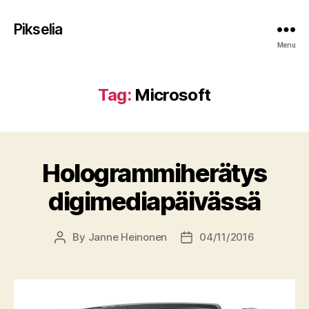
Pikselia
Menu
Tag:
Microsoft
Hologrammi­herätys
digimedia­päivässä
By
Janne Heinonen
04/11/2016
Post
Post
author
date