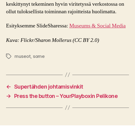
keskittynyt tekeminen hyvin viritetyssä verkostossa on
ollut tuloksellista toiminnan rajoitteista huolimatta.
Esityksemme SlideSharessa:
Museums & Social Media
Kuva: Flickr/Sharon Mollerus (CC BY 2.0)
museot
,
some
Tags
←
Supertähden johtamisvinkit
→
Press the button – YourPlayboxin Pelikone