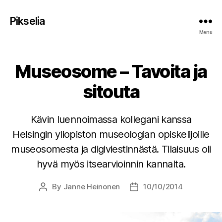
Pikselia
Menu
Museosome – Tavoita ja
sitouta
Kävin luennoimassa kollegani kanssa
Helsingin yliopiston museologian opiskelijoille
museosomesta ja digiviestinnästä. Tilaisuus oli
hyvä myös itsearvioinnin kannalta.
By
Janne Heinonen
10/10/2014
Post
Post
author
date