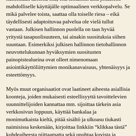
mahdolliselle käyttäjälle optimaalinen verkkopalvelu. Se
mikä palvelee toista, saattaa olla toiselle riesa – eikä
täydellisesti adaptoituvaa palvelua ole vielä tullut
vastaan. Julkisen hallinnon puolella on taas hyvää
yritystä tasapuolisuuteen, tai ainakin suosituksia siihen
suuntaan. Esimerkiksi julkisen hallinnon tietohallinnon
neuvottelukunnan hyväksymien suositusten
painopistealueina ovat olleet nimenomaan
asiointikäyttöliittymien monikanavaisuus, yhtenäisyys ja
esteettömyys.
Myös muut organisaatiot ovat laatineet aiheesta asiallisia
koonteja, joiden mukaisesti esteellisyyttä tavoittelevien
suunnittelijoiden kannattaa mm. sijoittaa tärkein asia
verkkosivun loppuun, käyttää hankalaa ja
monimutkaista kieltä, pitää sisältö ja ulkoasu tiukasti
naimisissa keskenään, kirjoittaa linkkiin “klikkaa tästä”
kohdeaiheesta piittaamatta sekä unohtaa kuvista ja