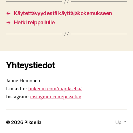
←
Käytettävyydestä käyttäjäkokemukseen
→
Hetki reippailulle
Yhteystiedot
Janne Heinonen
LinkedIn:
linkedin.com/in/pikselia/
Instagram:
instagram.com/pikselia/
© 2026
Pikselia
Up
↑