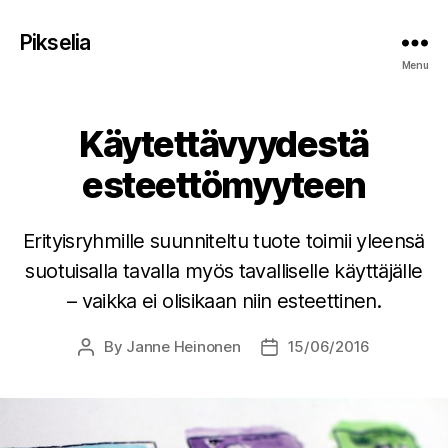
Pikselia
Menu
Käytettävyydestä
esteettömyyteen
Erityisryhmille suunniteltu tuote toimii yleensä
suotuisalla tavalla myös tavalliselle käyttäjälle
– vaikka ei olisikaan niin esteettinen.
By
Janne Heinonen
15/06/2016
Post
Post
author
date