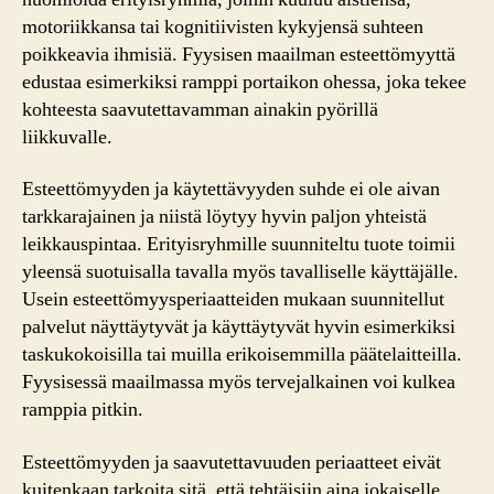
motoriikkansa tai kognitiivisten kykyjensä suhteen
poikkeavia ihmisiä. Fyysisen maailman esteettömyyttä
edustaa esimerkiksi ramppi portaikon ohessa, joka tekee
kohteesta saavutettavamman ainakin pyörillä
liikkuvalle.
Esteettömyyden ja käytettävyyden suhde ei ole aivan
tarkkarajainen ja niistä löytyy hyvin paljon yhteistä
leikkauspintaa. Erityisryhmille suunniteltu tuote toimii
yleensä suotuisalla tavalla myös tavalliselle käyttäjälle.
Usein esteettömyysperiaatteiden mukaan suunnitellut
palvelut näyttäytyvät ja käyttäytyvät hyvin esimerkiksi
taskukokoisilla tai muilla erikoisemmilla päätelaitteilla.
Fyysisessä maailmassa myös tervejalkainen voi kulkea
ramppia pitkin.
Esteettömyyden ja saavutettavuuden periaatteet eivät
kuitenkaan tarkoita sitä, että tehtäisiin aina jokaiselle