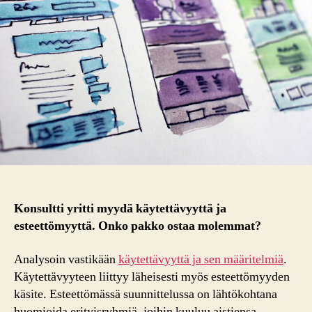
Konsultti yritti myydä käytettävyyttä ja
esteettömyyttä. Onko pakko ostaa molemmat?
Analysoin vastikään
käytettävyyttä ja sen määritelmiä
.
Käytettävyyteen liittyy läheisesti myös esteettömyyden
käsite. Esteettömässä suunnittelussa on lähtökohtana
huomioida erityisryhmiä, joihin kuuluu aistiensa,