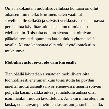
Oma näkökantani mobiilisovelluksia kohtaan on ollut
aikaisemmin melko kriittinen. Olen vaatinut
sovelluksille selkeää ja selvästi verkkosivustosta eroavaa
perusteltua käyttötarkoitusta ja aion toimia näin
edelleenkin. Toisaalta odotan sivustojen toimivan
päätelaitteesta riippumatta kutakuinkin yhtenäisellä
tavalla. Muoto kannattaa olla toki käyttökontekstiin
mukautuva.
Mobiilisivustot eivät ole vain kiireisille
Tien päällä käytetään sivustojen mobiiliversioita
luonnollisesti enemmän kuin toimistolta tai pöydän
ääreltä, mutta toisaalta myös enenevissä määrin sohvan
pohjalta käsin, vaikka aikaa ja mahdollisuuksia olisi
isommankin ruudun tavoitteluun. Ainakin minä olen niin
laiska, että kaivan puhelimen taskustani ja surffaan sillä,