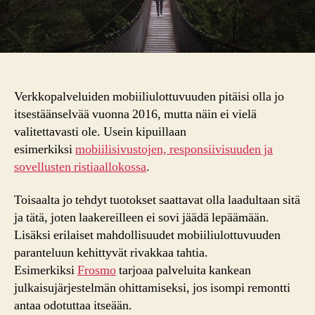
Verkkopalveluiden mobiiliulottuvuuden pitäisi olla jo
itsestäänselvää vuonna 2016, mutta näin ei vielä
valitettavasti ole. Usein kipuillaan
esimerkiksi
mobiilisivustojen, responsiivisuuden ja
sovellusten ristiaallokossa
.
Toisaalta jo tehdyt tuotokset saattavat olla laadultaan sitä
ja tätä, joten laakereilleen ei sovi jäädä lepäämään.
Lisäksi erilaiset mahdollisuudet mobiiliulottuvuuden
paranteluun kehittyvät rivakkaa tahtia.
Esimerkiksi
Frosmo
tarjoaa palveluita kankean
julkaisujärjestelmän ohittamiseksi, jos isompi remontti
antaa odotuttaa itseään.