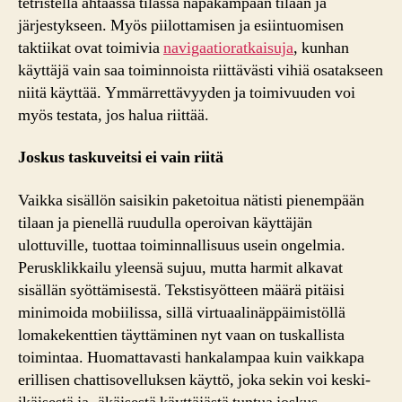
tetristellä ahtaassa tilassa napakampaan tilaan ja
järjestykseen. Myös piilottamisen ja esiintuomisen
taktiikat ovat toimivia
navigaatioratkaisuja
, kunhan
käyttäjä vain saa toiminnoista riittävästi vihiä osatakseen
niitä käyttää. Ymmärrettävyyden ja toimivuuden voi
myös testata, jos halua riittää.
Joskus taskuveitsi ei vain riitä
Vaikka sisällön saisikin paketoitua nätisti pienempään
tilaan ja pienellä ruudulla operoivan käyttäjän
ulottuville, tuottaa toiminnallisuus usein ongelmia.
Perusklikkailu yleensä sujuu, mutta harmit alkavat
sisällän syöttämisestä. Tekstisyötteen määrä pitäisi
minimoida mobiilissa, sillä virtuaalinäppäimistöllä
lomakekenttien täyttäminen nyt vaan on tuskallista
toimintaa. Huomattavasti hankalampaa kuin vaikkapa
erillisen chattisovelluksen käyttö, joka sekin voi keski-