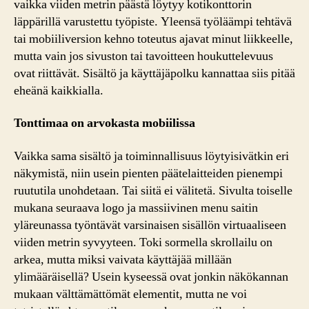
vaikka viiden metrin päästä löytyy kotikonttorin
läppärillä varustettu työpiste. Yleensä työläämpi tehtävä
tai mobiiliversion kehno toteutus ajavat minut liikkeelle,
mutta vain jos sivuston tai tavoitteen houkuttelevuus
ovat riittävät. Sisältö ja käyttäjäpolku kannattaa siis pitää
eheänä kaikkialla.
Tonttimaa on arvokasta mobiilissa
Vaikka sama sisältö ja toiminnallisuus löytyisivätkin eri
näkymistä, niin usein pienten päätelaitteiden pienempi
ruututila unohdetaan. Tai siitä ei välitetä. Sivulta toiselle
mukana seuraava logo ja massiivinen menu saitin
yläreunassa työntävät varsinaisen sisällön virtuaaliseen
viiden metrin syvyyteen. Toki sormella skrollailu on
arkea, mutta miksi vaivata käyttäjää millään
ylimääräisellä? Usein kyseessä ovat jonkin näkökannan
mukaan välttämättömät elementit, mutta ne voi